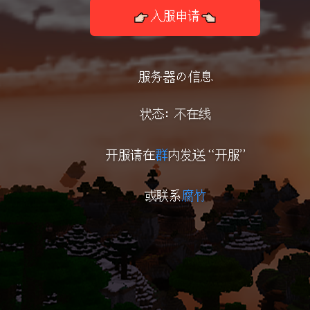
👉🏻入服申请👈🏻
服务器の信息
状态: 不在线
开服请在
群
内发送 “开服”
或联系
腐竹